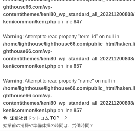
ghthouse66.com/wp-
content/themes/keni80_wp_standard_all_202211200808/
keni/common/keni.php
on line
847
Warning
: Attempt to read property "term_id" on null in
/home/lighthouse/lighthouse66.com/public_html/haken.li
ghthouse66.com/wp-
content/themes/keni80_wp_standard_all_202211200808/
keni/common/keni.php
on line
857
Warning
: Attempt to read property "name" on null in
/home/lighthouse/lighthouse66.com/public_html/haken.li
ghthouse66.com/wp-
content/themes/keni80_wp_standard_all_202211200808/
keni/common/keni.php
on line
857
派遣社員ドットコム
TOP
始業前の清掃や準備体操の時間は、労働時間？