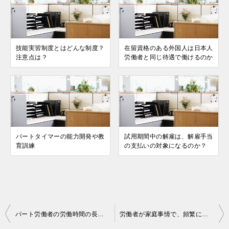
技能実習制度とはどんな制度？
在留資格のある外国⼈は⽇本⼈
注意点は？
労働者と同じ待遇で働けるのか
パートタイマーの能⼒開発や教
試⽤期間中の解雇は、解雇⼿当
育訓練
の⽀払いの対象になるのか？
投
パート労働者の労働時間の⻑さや始業・終業時間の設定
労働者が家庭事情で、頻繁に労働時間などを変更する場合
稿