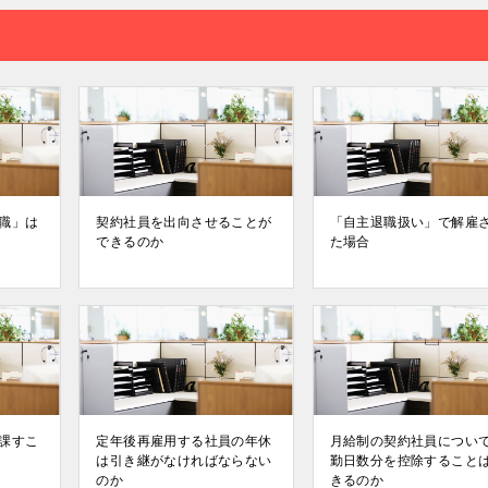
職」は
契約社員を出向させることが
「⾃主退職扱い」で解雇
できるのか
た場合
課すこ
定年後再雇⽤する社員の年休
⽉給制の契約社員につい
は引き継がなければならない
勤⽇数分を控除すること
のか
きるのか