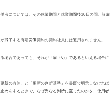
働者については、その休業期間と休業期間後30⽇の間、解雇
間が満了する有期労働契約の契約社員には適⽤されません。
する場合であっても、それが「雇⽌め」であるといえる場合に
「更新の有無」と「更新の判断基準」を書⾯で明⽰しなければ
雇⽌めをするときで、なぜ異なる判断に⾄ったのかを、使⽤者