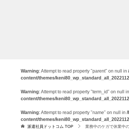
ー
シ
ョ
ン
Warning
: Attempt to read property "parent" on null in
content/themes/keni80_wp_standard_all_202211
Warning
: Attempt to read property "term_id" on null i
content/themes/keni80_wp_standard_all_202211
Warning
: Attempt to read property "name" on null in
content/themes/keni80_wp_standard_all_202211
派遣社員ドットコム
TOP
業務中のケガで休業中