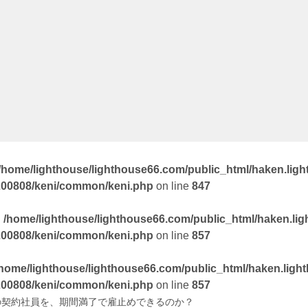
/home/lighthouse/lighthouse66.com/public_html/haken.lig
200808/keni/common/keni.php
on line
847
n
/home/lighthouse/lighthouse66.com/public_html/haken.li
200808/keni/common/keni.php
on line
857
/home/lighthouse/lighthouse66.com/public_html/haken.lig
200808/keni/common/keni.php
on line
857
の契約社員を、期間満了で雇⽌めできるのか？