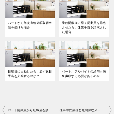
パートから年次有給休暇取得申
業務閑散期に早く従業員を帰宅
請を受けた場合
させたら、休業⼿当を請求され
た場合
⽇曜日に出勤したら、必ず休⽇
パート、アルバイトの給与も源
⼿当を⽀給するのか？
泉徴収する必要があるのか
投
パート従業員から退職金を請求された場合
仕事中に業務と無関係なメールをする従業員を処分できるか