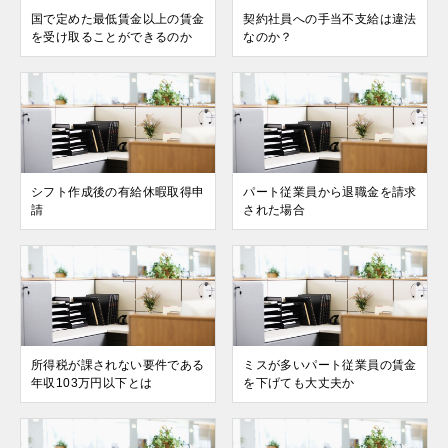
国で定めた最低賃⾦以上の賃⾦
契約社員への⼿当不⽀給は違法
を受け取ることができるのか
なのか？
シフト作成後の有給休暇取得申
パート従業員から退職金を請求
請
された場合
所得税が課されない要件である
ミスが多いパート従業員の賃金
年収103万円以下とは
を下げても大丈夫か