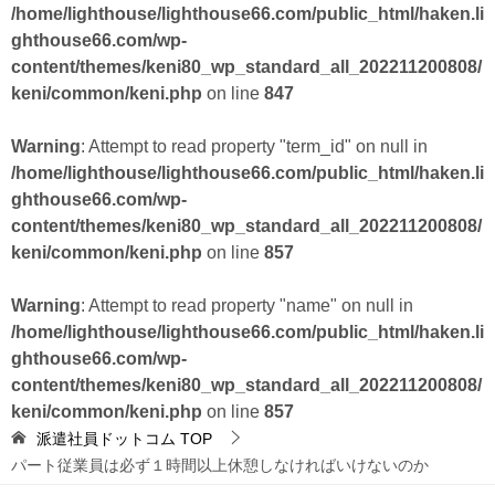
/home/lighthouse/lighthouse66.com/public_html/haken.li
ghthouse66.com/wp-
content/themes/keni80_wp_standard_all_202211200808/
keni/common/keni.php
on line
847
Warning
: Attempt to read property "term_id" on null in
/home/lighthouse/lighthouse66.com/public_html/haken.li
ghthouse66.com/wp-
content/themes/keni80_wp_standard_all_202211200808/
keni/common/keni.php
on line
857
Warning
: Attempt to read property "name" on null in
/home/lighthouse/lighthouse66.com/public_html/haken.li
ghthouse66.com/wp-
content/themes/keni80_wp_standard_all_202211200808/
keni/common/keni.php
on line
857
派遣社員ドットコム
TOP
パート従業員は必ず１時間以上休憩しなければいけないのか