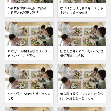
小規模保育園の利点- 保護者・
なにげなく使う言葉を「子ども
ご家庭との緊密な連携
主語」に置きかえる
０歳は「基本的信頼感（アタッ
ほとんど知られていない〝小規
チメント）」を育む
模保育園〟の利点
小さな子どもの個人差に目を向
保育園は園児一人ひとりの育ち
ける
に、家庭とともによりそう