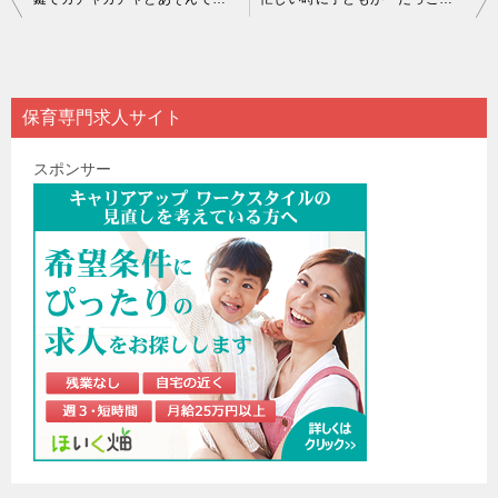
稿
ナ
ビ
保育専門求人サイト
ゲ
スポンサー
ー
シ
ョ
ン