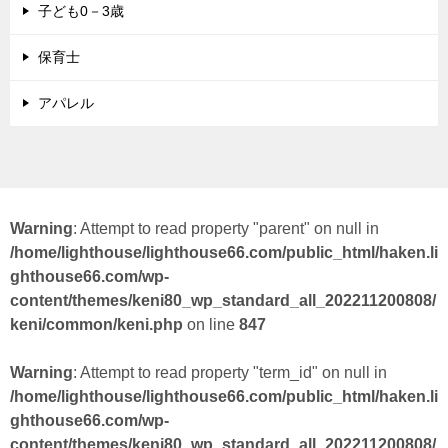
子ども0－3歳
保育士
アパレル
Warning
: Attempt to read property "parent" on null in
/home/lighthouse/lighthouse66.com/public_html/haken.li
ghthouse66.com/wp-
content/themes/keni80_wp_standard_all_202211200808/
keni/common/keni.php
on line
847
Warning
: Attempt to read property "term_id" on null in
/home/lighthouse/lighthouse66.com/public_html/haken.li
ghthouse66.com/wp-
content/themes/keni80_wp_standard_all_202211200808/