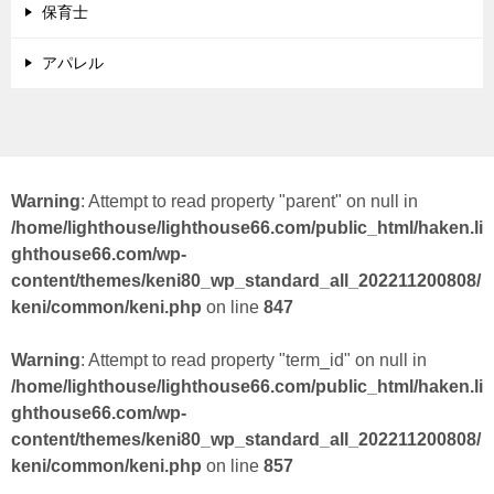
保育士
アパレル
Warning
: Attempt to read property "parent" on null in
/home/lighthouse/lighthouse66.com/public_html/haken.li
ghthouse66.com/wp-
content/themes/keni80_wp_standard_all_202211200808/
keni/common/keni.php
on line
847
Warning
: Attempt to read property "term_id" on null in
/home/lighthouse/lighthouse66.com/public_html/haken.li
ghthouse66.com/wp-
content/themes/keni80_wp_standard_all_202211200808/
keni/common/keni.php
on line
857