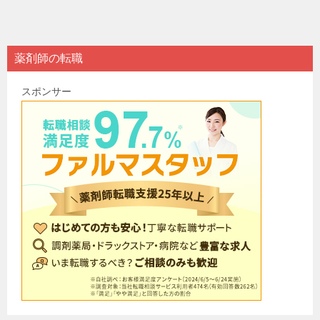
稿
ナ
ビ
薬剤師の転職
ゲ
スポンサー
ー
シ
ョ
ン