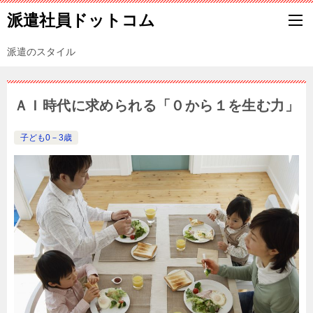
派遣社員ドットコム
派遣のスタイル
ＡＩ時代に求められる「０から１を生む力」
子ども0－3歳