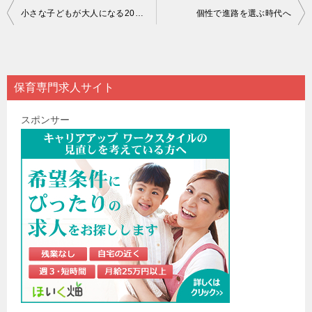
投
小さな子どもが大人になる20年後は、どんな世界なのか？
個性で進路を選ぶ時代へ
稿
ナ
ビ
保育専門求人サイト
ゲ
スポンサー
ー
シ
ョ
ン